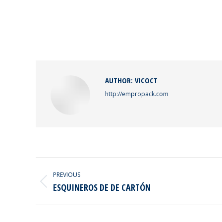
AUTHOR:
VICOCT
http://empropack.com
POST
NAVIGATION
PREVIOUS
Previous
ESQUINEROS DE DE CARTÓN
post: