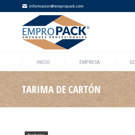
informacion@empropack.com
INICIO
INICIO
EMPRESA
SE
TARIMA DE CARTÓN