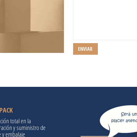
PACK
ción total en la
ración y suministro de
 y embalaje