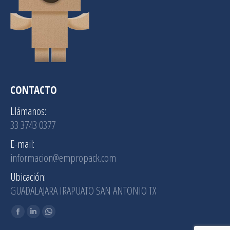
CONTACTO
Llámanos:
33 3743 0377
E-mail:
informacion@empropack.com
Ubicación:
GUADALAJARA IRAPUATO SAN ANTONIO TX
Find us on:
Facebook
Linkedin
Whatsapp