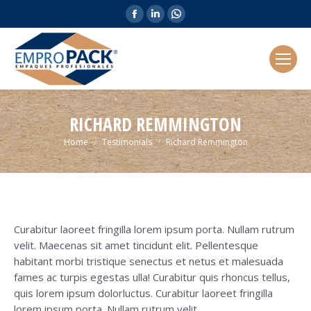
Facebook
Linkedin
Whatsapp
page
page
page
opens
opens
opens
in
in
in
new
new
new
window
window
window
RICHARD REMMINGTON
You are here:
Home
Testimonials
Richard Remmington
Curabitur laoreet fringilla lorem ipsum porta. Nullam rutrum
velit. Maecenas sit amet tincidunt elit. Pellentesque
habitant morbi tristique senectus et netus et malesuada
fames ac turpis egestas ulla! Curabitur quis rhoncus tellus,
quis lorem ipsum dolorluctus. Curabitur laoreet fringilla
lorem ipsum porta. Nullam rutrum velit.