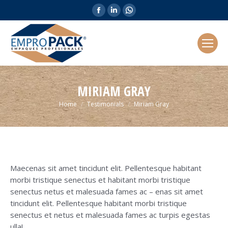
Facebook
Linkedin
Whatsapp
page
page
page
opens
opens
opens
in
in
in
new
new
new
window
window
window
MIRIAM GRAY
You are here:
Home
Testimonials
Miriam Gray
Maecenas sit amet tincidunt elit. Pellentesque habitant
morbi tristique senectus et habitant morbi tristique
senectus netus et malesuada fames ac – enas sit amet
tincidunt elit. Pellentesque habitant morbi tristique
senectus et netus et malesuada fames ac turpis egestas
ulla!